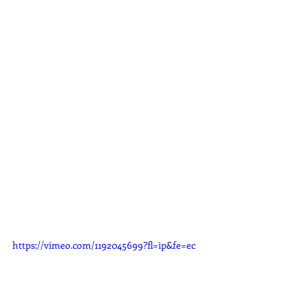
https://vimeo.com/1192045699?fl=ip&fe=ec