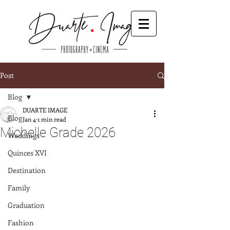
Post
Blog
DUARTE IMAGE
Blog
Jan 4
1 min read
Michelle Grade 2026
Weddings
Quinces XVI
Destination
Family
Graduation
Fashion